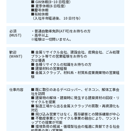
■ GW休暇(8~10 日程度）
■ 夏季休暇(6 日程度）
■慶弔休暇
■有給休暇
（入社半年経過後、 10 日付与）
必須
・普通自動車免許(AT可)をお持ちの方
(MUST)
・高卒以上
※経験は一切問いません。
歓迎
■ 金属リサイクル会社、建設会社、産廃会社、ごみ処理
(WANT)
プラント等での営業経験をお持ちの
方は優遇
■ 各種リサイクルの知識をお持ちの方
■ 建築材料の営業経験
■ 金属スクラップ、材料系・材質系産業廃棄物の営業経
験
仕事内容
■ 既に取引のあるデベロッパー、ゼネコン、解体工事会
社を訪問
■ 建築物の解体・建築時に発生する建築資材の回収・リ
サイクルを提案
■ 製造工場から出る金属スクラップの買取・再資源化も
対応
■ 飛び込み営業ではなく、既存顧客との関係構築が中心
■ 不動産事業とリサイクル事業の融合により、ワンスト
ップでの提案が可能
■ 環境負荷の軽減・循環型社会の推進に貢献できる社会
的意義の高い営業職