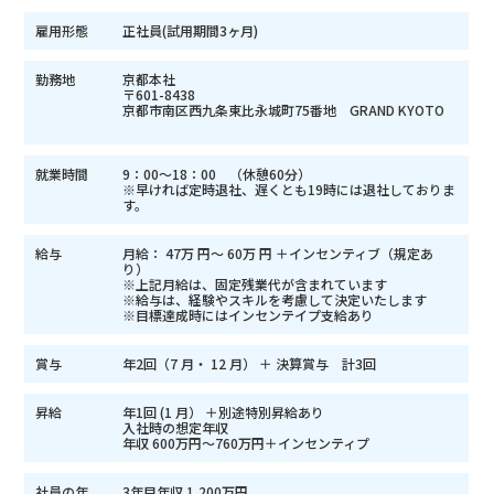
雇用形態
正社員(試用期間3ヶ月)
勤務地
京都本社
〒601-8438
京都市南区西九条東比永城町75番地 GRAND KYOTO
就業時間
9：00～18：00 （休憩60分）
※早ければ定時退社、遅くとも19時には退社しておりま
す。
給与
月給： 47万 円～ 60万 円 ＋インセンティブ（規定あ
り）
※上記月給は、固定残業代が含まれています
※給与は、経験やスキルを考慮して決定いたします
※目標達成時にはインセンテイプ支給あり
賞与
年2回（7 月・ 12 月） ＋ 決算賞与 計3回
昇給
年1回 (1 月） ＋別途特別昇給あり
入社時の想定年収
年収 600万円～760万円＋インセンティプ
社員の年
3年目年収 1,200万円