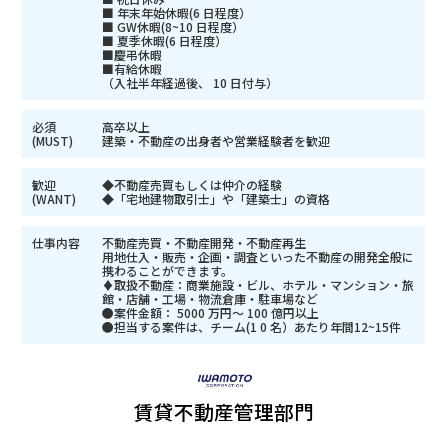
■ 年末年始休暇(6 日程度）
■ GW休暇(8~10 日程度）
■ 夏季休暇(6 日程度）
■慶弔休暇
■有給休暇
（入社半年経過後、 10 日付与）
必須
高卒以上
(MUST)
建築・不動産の出身者や営業経験者を歓迎
歓迎
◆不動産売買もしくは仲介の経験
(WANT)
◆「宅地建物取引士」や「建築士」の資格
仕事内容
不動産売買・不動産開発・不動産再生
用地仕入・販売・企画・調査といった不動産の開発全般に
携わることができます。
♦取扱不動産：商業施設・ビル、ホテル・マンション・旅
館・店舗・工場・物流倉庫・駐車場など
●案件金額： 5000 万円～ 100 億円以上
●担当する案件は、チーム(1 0 名）あたり年間12~15件
賃貸不動産管理部門