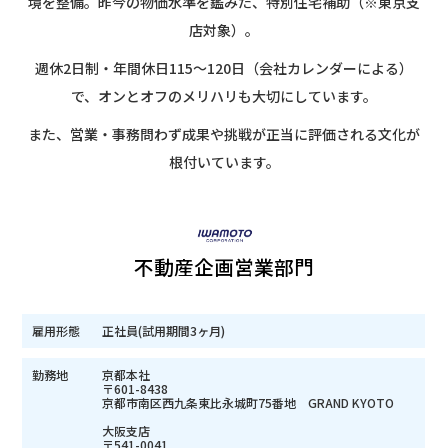
境を整備。昨今の物価水準を鑑みた、特別住宅補助（※東京支
店対象）。
週休2日制・年間休日115〜120日（会社カレンダーによる）
で、オンとオフのメリハリも大切にしています。
また、営業・事務問わず成果や挑戦が正当に評価される文化が
根付いています。
不動産企画営業部門
雇用形態
正社員(試用期間3ヶ月)
勤務地
京都本社
〒601-8438
京都市南区西九条東比永城町75番地 GRAND KYOTO
大阪支店
〒541-0041