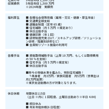
収実績例
5年目年収 1,500 万円
※2024年度 実績例
福利厚生
■ 各種社会保険完備（雇用・労災・健康・厚生年金）
■ 交通費全額支給
■ 退職金制度（定年 65 歳）
■ 住宅補助（月 5 万円 ※規定あり）
■ 休日出勤手当
■ 健康診断（年 1 回）
■ 研修制度充実 (OJT／スキルアップ研修／ソリューショ
ン研修／階層別研修など）
■ 会員制リゾート施設の利用可
各種手当
■ 資格取得補助手当（上限 10 万円、もしくは取得費用
の 50 ％を支給）
■ 住宅手当（月 5 万円※規定有）
■ 休日出勤手当
■昨今の物価水準を鑑みた、特別住宅補助！
┗単身者 月3万円／家族同居者 月5万円（世帯主は
月1万円加算）
※東京支店勤務の方が対象となります。
休日休暇
年間休日115日
（土日 ※月に 1 回程度、土曜日出勤あり※半日 4.0H)
■ 祝日休み
■ 年末年始休暇(6 日程度）