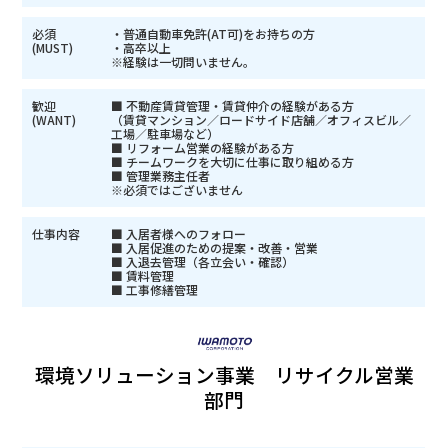
必須
・普通自動車免許(AT可)をお持ちの方
(MUST)
・高卒以上
※経験は一切問いません。
歓迎
■ 不動産賃貸管理・賃貸仲介の経験がある方
(WANT)
（賃貸マンション／ロードサイド店舗／オフィスビル／
工場／駐車場など）
■ リフォーム営業の経験がある方
■ チームワークを大切に仕事に取り組める方
■ 管理業務主任者
※必須ではございません
仕事内容
■ 入居者様へのフォロー
■ 入居促進のための提案・改善・営業
■ 入退去管理（各立会い・確認）
■ 賃料管理
■ 工事修繕管理
環境ソリューション事業 リサイクル営業
部門