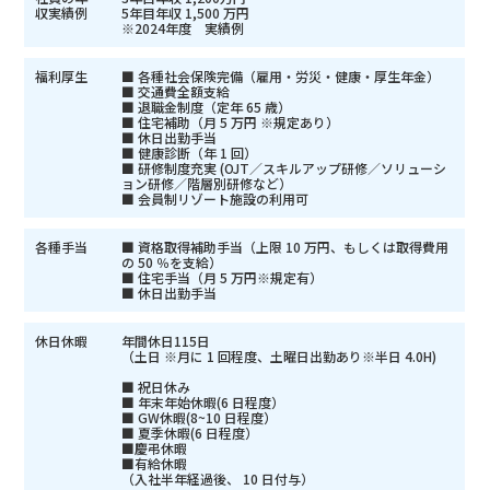
収実績例
5年目年収 1,500 万円
※2024年度 実績例
福利厚生
■ 各種社会保険完備（雇用・労災・健康・厚生年金）
■ 交通費全額支給
■ 退職金制度（定年 65 歳）
■ 住宅補助（月 5 万円 ※規定あり）
■ 休日出勤手当
■ 健康診断（年 1 回）
■ 研修制度充実 (OJT／スキルアップ研修／ソリューシ
ョン研修／階層別研修など）
■ 会員制リゾート施設の利用可
各種手当
■ 資格取得補助手当（上限 10 万円、もしくは取得費用
の 50 ％を支給）
■ 住宅手当（月 5 万円※規定有）
■ 休日出勤手当
休日休暇
年間休日115日
（土日 ※月に 1 回程度、土曜日出勤あり※半日 4.0H)
■ 祝日休み
■ 年末年始休暇(6 日程度）
■ GW休暇(8~10 日程度）
■ 夏季休暇(6 日程度）
■慶弔休暇
■有給休暇
（入社半年経過後、 10 日付与）