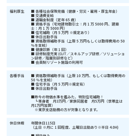
福利厚生
■ 各種社会保険完備（健康・労災・雇用・厚生年金）
■ 交通費支給
■ 退職金制度（定年 65 歳）
■ 資格手当（宅地建物取引士：月 1 万 5000 円、建築
士：月 1 万 5000 円）
■ 住宅補助（月 5 万円 ※規定あり）
■ 休日出勤手当
■ 資格取得補助手当（上限 5 万円もしくは取得費用の 50
％を支給）
■ 健康診断（年 1 回）
■ 研修制度充実 (OJT／スキルアップ研修／ソリューショ
ン研修／階層別研修など）
■ 会員制リゾート施設の利用可
各種手当
■ 資格取得補助手当（上限 10 万円、もしくは取得費用の
50 ％を支給）
■ 住宅手当（月 5 万円※規定有）
■ 休日出勤手当
■昨今の物価水準を鑑みた、特別住宅補助！
┗単身者 月3万円／家族同居者 月5万円（世帯主は
月1万円加算）
※東京支店勤務の方が対象となります。
休日休暇
年間休日115日
（土日 ※月に 1 回程度、土曜日出勤あり※半日 4.0H)
■ 祝日休み