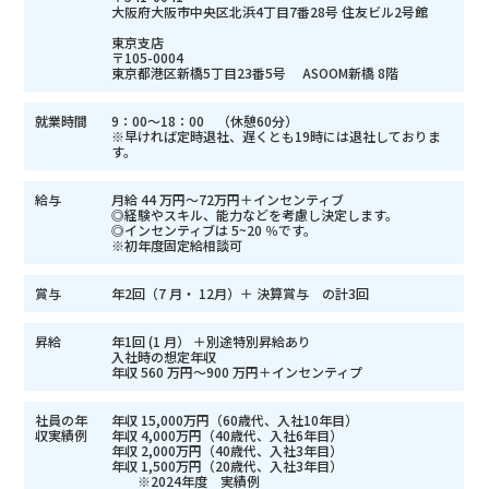
大阪府大阪市中央区北浜4丁目7番28号 住友ビル2号館
東京支店
〒105-0004
東京都港区新橋5丁目23番5号 ASOOM新橋 8階
就業時間
9：00～18：00 （休憩60分）
※早ければ定時退社、遅くとも19時には退社しておりま
す。
給与
月給 44 万円～72万円＋インセンティブ
◎経験やスキル、能力などを考慮し決定します。
◎インセンティブは 5~20 ％です。
※初年度固定給相談可
賞与
年2回（7 月・ 12月）＋ 決算賞与 の計3回
昇給
年1回 (1 月） ＋別途特別昇給あり
入社時の想定年収
年収 560 万円～900 万円＋インセンティプ
社員の年
年収 15,000万円（60歳代、入社10年目）
収実績例
年収 4,000万円（40歳代、入社6年目）
年収 2,000万円（40歳代、入社3年目）
年収 1,500万円（20歳代、入社3年目）
※2024年度 実績例