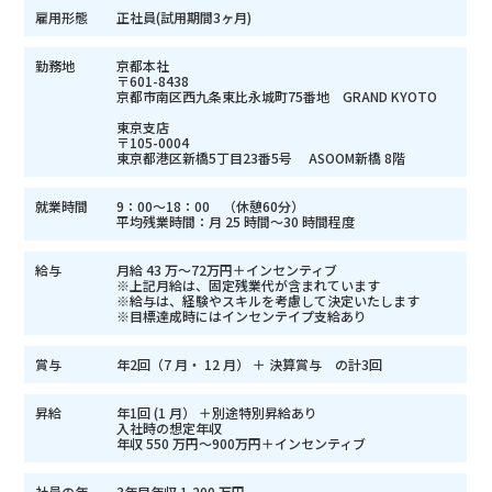
雇用形態
正社員(試用期間3ヶ月)
勤務地
京都本社
〒601-8438
京都市南区西九条東比永城町75番地 GRAND KYOTO
東京支店
〒105-0004
東京都港区新橋5丁目23番5号 ASOOM新橋 8階
就業時間
9：00～18：00 （休憩60分）
平均残業時間：月 25 時間～30 時間程度
給与
月給 43 万～72万円＋インセンティブ
※上記月給は、固定残業代が含まれています
※給与は、経験やスキルを考慮して決定いたします
※目標達成時にはインセンテイプ支給あり
賞与
年2回（7 月・ 12 月） ＋ 決算賞与 の計3回
昇給
年1回 (1 月） ＋別途特別昇給あり
入社時の想定年収
年収 550 万円～900万円＋インセンティブ
社員の年
3年目年収 1,200 万円